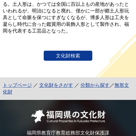
る。土人形は、かつては全国に百以上もの産地があったと
いわれるが、明治になると廃れ、僅かに一部が郷土人形玩
具として命脈を保つにすぎなくなるが、博多人形は工夫を
凝らし時代に合った鑑賞用の装飾人形として製作され、福
岡を代表する工芸品となった。
文化財検索
トップページ
／
文化財をさがす
／
分類から探す
／
無形文
化財
福岡県教育庁教育総務部文化財保護課