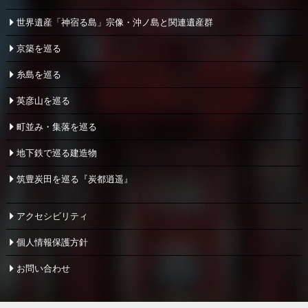
世界遺産「神宿る島」宗像・
沖ノ島と関連遺産群
京築を巡る
糸島を巡る
英彦山を巡る
町並み・集落を巡る
地下鉄で巡る建造物
筑豊炭田を巡る『炭都逍遥』
アクセシビリティ
個人情報保護方針
お問い合わせ