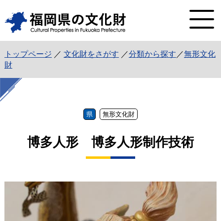
トップページ
／
文化財をさがす
／
分類から探す
／
無形文化
財
県
無形文化財
博多人形 博多人形制作技術