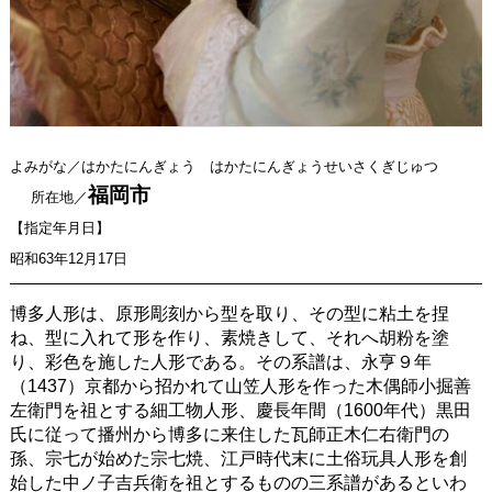
よみがな／はかたにんぎょう はかたにんぎょうせいさくぎじゅつ
福岡市
所在地／
【指定年月日】
昭和63年12月17日
博多人形は、原形彫刻から型を取り、その型に粘土を捏
ね、型に入れて形を作り、素焼きして、それへ胡粉を塗
り、彩色を施した人形である。その系譜は、永亨９年
（1437）京都から招かれて山笠人形を作った木偶師小掘善
左衛門を祖とする細工物人形、慶長年間（1600年代）黒田
氏に従って播州から博多に来住した瓦師正木仁右衛門の
孫、宗七が始めた宗七焼、江戸時代末に土俗玩具人形を創
始した中ノ子吉兵衛を祖とするものの三系譜があるといわ