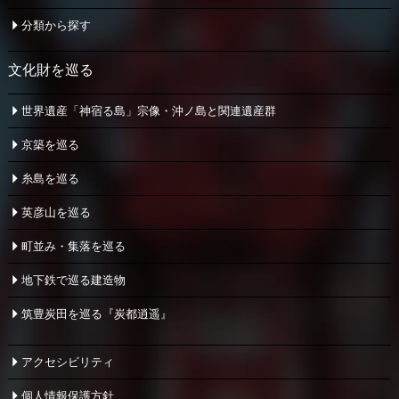
分類から探す
文化財を巡る
世界遺産「神宿る島」宗像・
沖ノ島と関連遺産群
京築を巡る
糸島を巡る
英彦山を巡る
町並み・集落を巡る
地下鉄で巡る建造物
筑豊炭田を巡る『炭都逍遥』
アクセシビリティ
個人情報保護方針