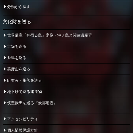
分類から探す
文化財を巡る
世界遺産「神宿る島」宗像・
沖ノ島と関連遺産群
京築を巡る
糸島を巡る
英彦山を巡る
町並み・集落を巡る
地下鉄で巡る建造物
筑豊炭田を巡る『炭都逍遥』
アクセシビリティ
個人情報保護方針