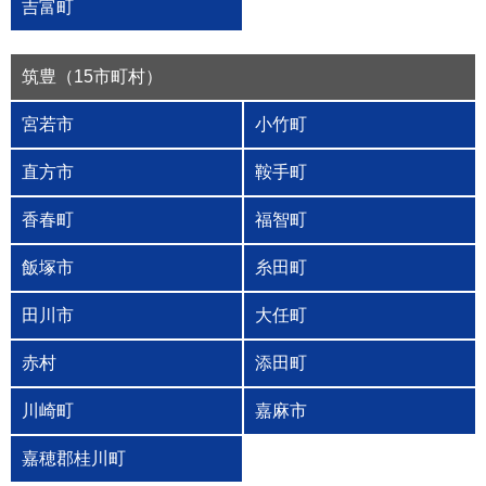
吉富町
筑豊（15市町村）
宮若市
小竹町
直方市
鞍手町
香春町
福智町
飯塚市
糸田町
田川市
大任町
赤村
添田町
川崎町
嘉麻市
嘉穂郡桂川町