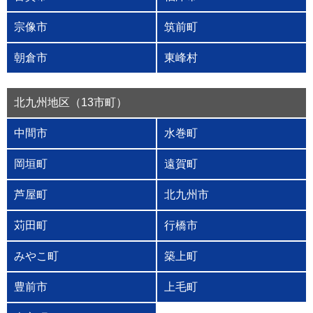
宗像市
筑前町
朝倉市
東峰村
北九州地区（13市町）
中間市
水巻町
岡垣町
遠賀町
芦屋町
北九州市
苅田町
行橋市
みやこ町
築上町
豊前市
上毛町