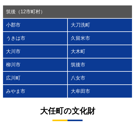
筑後（12市町村）
小郡市
大刀洗町
うきは市
久留米市
大川市
大木町
柳川市
筑後市
広川町
八女市
みやま市
大牟田市
大任町の文化財