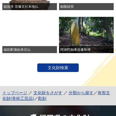
鎮国寺 宗像五社本地仏
銅製経筒
線刻釈迦如来石仏
阿弥陀如来坐像板碑
文化財検索
トップページ
／
文化財をさがす
／
分類から探す
／
有形文
化財(美術工芸品)
／
彫刻