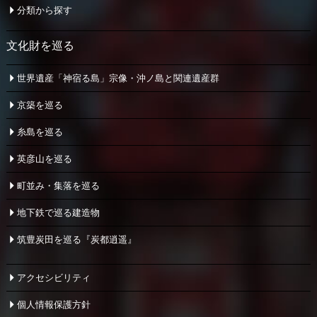
分類から探す
文化財を巡る
世界遺産「神宿る島」宗像・
沖ノ島と関連遺産群
京築を巡る
糸島を巡る
英彦山を巡る
町並み・集落を巡る
地下鉄で巡る建造物
筑豊炭田を巡る『炭都逍遥』
アクセシビリティ
個人情報保護方針