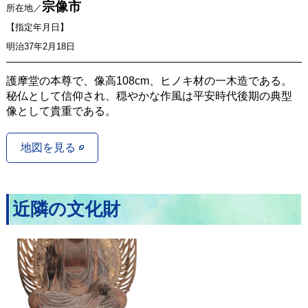
宗像市
所在地／
【指定年月日】
明治37年2月18日
護摩堂の本尊で、像高108cm、ヒノキ材の一木造である。
秘仏として信仰され、穏やかな作風は平安時代後期の典型
像として貴重である。
地図を見る
近隣の文化財