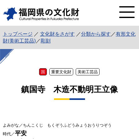
トップページ
／
文化財をさがす
／
分類から探す
／
有形文化
財(美術工芸品)
／
彫刻
国
重要文化財
美術工芸品
鎮国寺 木造不動明王立像
よみがな／ちんこくじ もくぞうふどうみょうおうりつぞう
平安
時代／