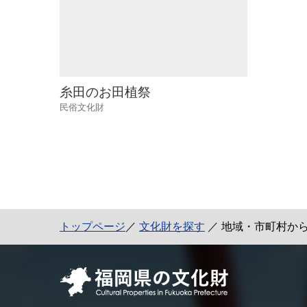
糸田のお田植祭
民俗文化財
トップページ
／
文化財を探す
／ 地域・市町村か