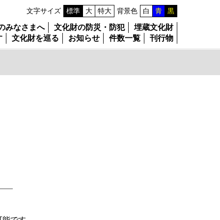
文字サイズ
標準
大
特大
背景色
白
青
黒
のみなさまへ
文化財の防災・防犯
埋蔵文化財
す
文化財を巡る
お知らせ
件数一覧
刊行物
可能です。