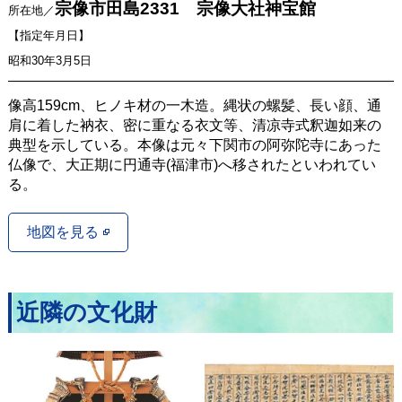
宗像市田島2331 宗像大社神宝館
所在地／
【指定年月日】
昭和30年3月5日
像高159cm、ヒノキ材の一木造。縄状の螺髪、長い顔、通
肩に着した衲衣、密に重なる衣文等、清凉寺式釈迦如来の
典型を示している。本像は元々下関市の阿弥陀寺にあった
仏像で、大正期に円通寺(福津市)へ移されたといわれてい
る。
地図を見る
近隣の文化財