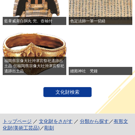
藍韋威肩白胴丸 兜、壺袖付
色定法師一筆一切経
福岡県宗像大社沖津宮祭祀遺跡出
土品 伝福岡県宗像大社沖津宮祭祀
遺跡出土品
縫殿神社 梵鐘
文化財検索
トップページ
／
文化財をさがす
／
分類から探す
／
有形文
化財(美術工芸品)
／
彫刻