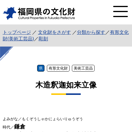
トップページ
／
文化財をさがす
／
分類から探す
／
有形文化
財(美術工芸品)
／
彫刻
県
有形文化財
美術工芸品
木造釈迦如来立像
よみがな／もくぞうしゃかにょらいりゅうぞう
鎌倉
時代／