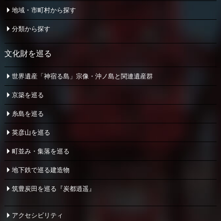
地域・市町村から探す
分類から探す
文化財を巡る
世界遺産「神宿る島」宗像・
沖ノ島と関連遺産群
京築を巡る
糸島を巡る
英彦山を巡る
町並み・集落を巡る
地下鉄で巡る建造物
筑豊炭田を巡る『炭都逍遥』
アクセシビリティ