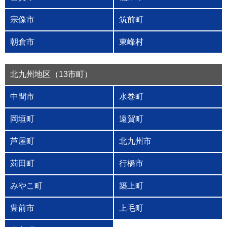
宗像市
筑前町
朝倉市
東峰村
北九州地区（13市町）
中間市
水巻町
岡垣町
遠賀町
芦屋町
北九州市
苅田町
行橋市
みやこ町
築上町
豊前市
上毛町