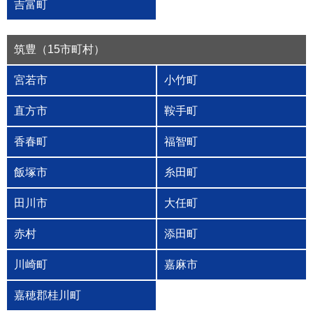
吉富町
筑豊（15市町村）
宮若市
小竹町
直方市
鞍手町
香春町
福智町
飯塚市
糸田町
田川市
大任町
赤村
添田町
川崎町
嘉麻市
嘉穂郡桂川町