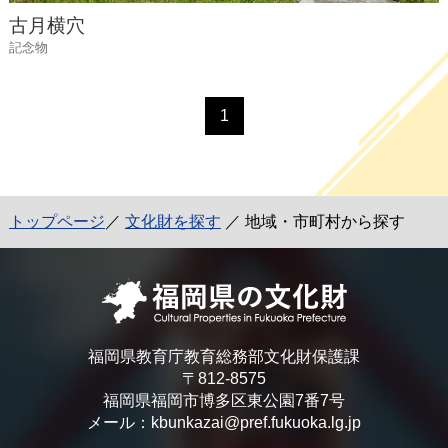
古月横穴
記念物
1
トップページ
／
文化財を探す
／ 地域・市町村から探す
福岡県教育庁教育総務部文化財保護課
〒812-8575
福岡県福岡市博多区東公園7番7号
メール：kbunkazai@pref.fukuoka.lg.jp