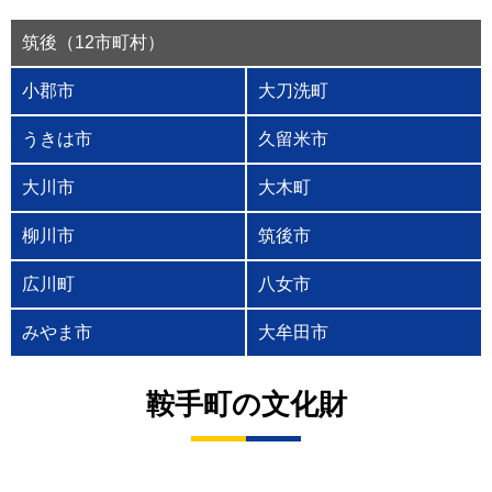
筑後（12市町村）
小郡市
大刀洗町
うきは市
久留米市
大川市
大木町
柳川市
筑後市
広川町
八女市
みやま市
大牟田市
鞍手町の文化財