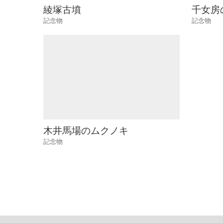
綾塚古墳
千女房
記念物
記念物
木井馬場のムクノキ
記念物