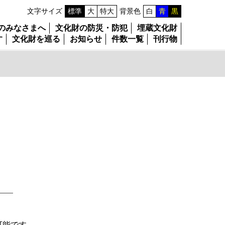
文字サイズ
標準
大
特大
背景色
白
青
黒
のみなさまへ
文化財の防災・防犯
埋蔵文化財
す
文化財を巡る
お知らせ
件数一覧
刊行物
可能です。