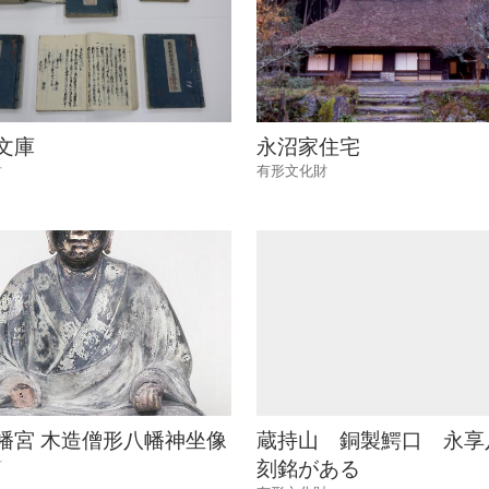
文庫
永沼家住宅
財
有形文化財
幡宮 木造僧形八幡神坐像
蔵持山 銅製鰐口 永享
財
刻銘がある