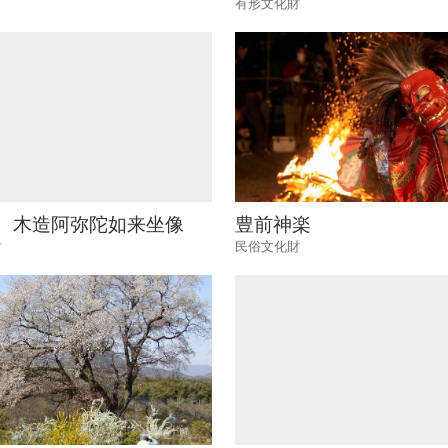
有形文化財
 木造阿弥陀如来坐像
豊前神楽
財
民俗文化財