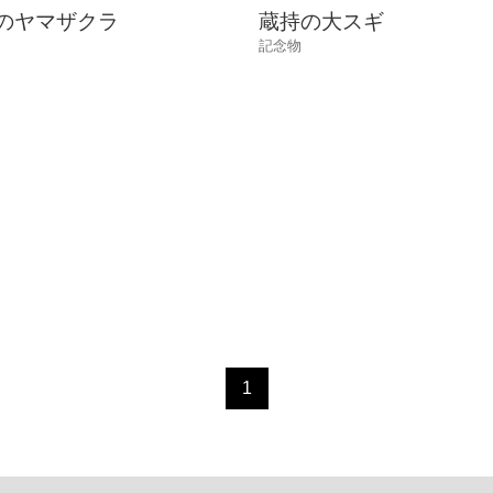
のヤマザクラ
蔵持の大スギ
記念物
1