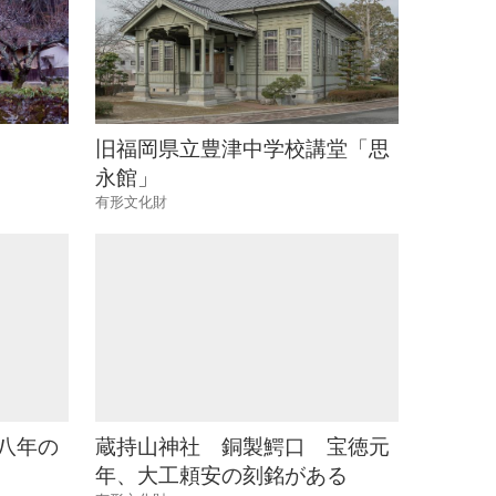
旧福岡県立豊津中学校講堂「思
永館」
有形文化財
八年の
蔵持山神社 銅製鰐口 宝徳元
年、大工頼安の刻銘がある