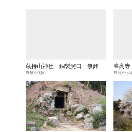
蔵持山神社 銅製鰐口 無銘
峯高寺
有形文化財
有形文化